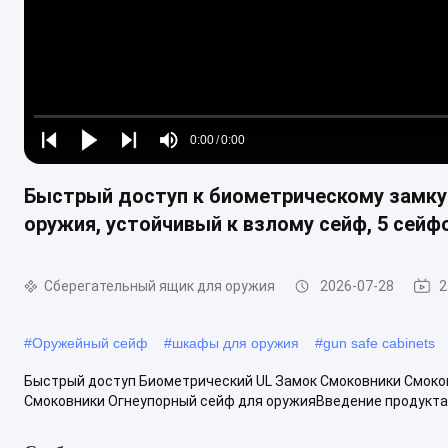
Loaded
:
0%
0:00
/
0:00
Play
Play
Play
Mute
Current
Duration
next
next
Быстрый доступ к биометрическому замку 
Time
оружия, устойчивый к взлому сейф, 5 сейф
Сберегательный ящик для оружия
2026-07-28
2
#
Оружейный сейф
#
шкафы для оружия
#
gun safe cabinets
Быстрый доступ Биометрический UL Замок Смоковники Смоко
Смоковники Огнеупорный сейф для оружияВведение продукта: 