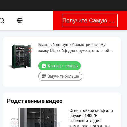
Получите Самую Лучшую Цену
Быстрый доступ к биометрическому
замку UL, сейф для оружия, стальной
сейф для оружия, устойчивый к взлому
сейф, 5 сейфов для оружия
Контакт теперь
Выучите больше
Родственные видео
Огнестойкий сейф для
оружия 1400°F
огнезащита для
коммерческого дома