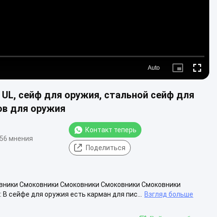
Auto
Picture-
Fullscre
in-
Picture
UL, сейф для оружия, стальной сейф для
ов для оружия
Контакт теперь
56 мнения
Поделиться
вники Смоковники Смоковники Смоковники Смоковники
В сейфе для оружия есть карман для пис...
Взгляд больше