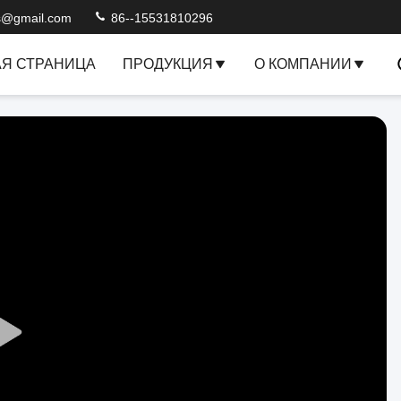
s@gmail.com
86--15531810296
АЯ СТРАНИЦА
ПРОДУКЦИЯ
О КОМПАНИИ
Play
Video