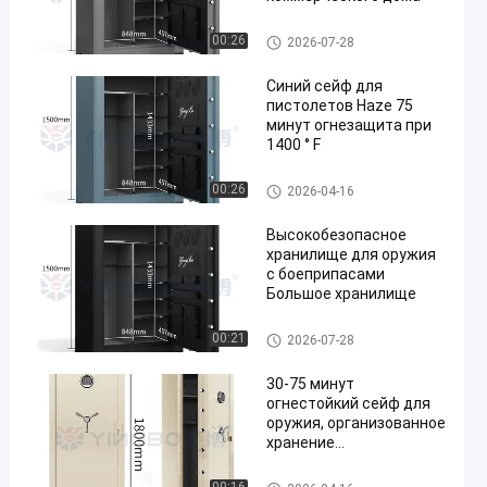
Сберегательный ящик для ор
00:26
2026-07-28
ужия
Синий сейф для
пистолетов Haze 75
минут огнезащита при
1400 ° F
en
Сберегательный ящик для ор
00:26
2026-04-16
ужия
Высокобезопасное
хранилище для оружия
с боеприпасами
Большое хранилище
Сберегательный ящик для ор
00:21
2026-07-28
ужия
30-75 минут
огнестойкий сейф для
оружия, организованное
хранение
длинноствольного
оружия, пистолетов,
Сберегательный ящик для ор