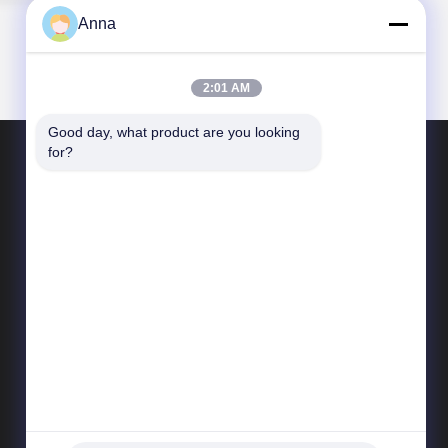
Anna
2:01 AM
Good day, what product are you looking 
for?
СВЯЖИТЕСЬ МЫ
yingbosafeboxes@gmail.com
86--15531810296
Дорога Циншань 5НО, округ Вуй, город
Хэншуй, провинция Хэбэй, Китай