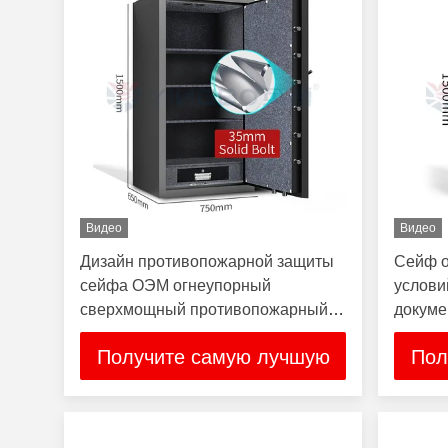
Видео
Видео
Дизайн противопожарной защиты
Сейф о
сейфа ОЭМ огнеупорный
услови
сверхмощный противопожарный
докуме
безопасный множественный
хранил
Получите самую лучшую
Пол
цену