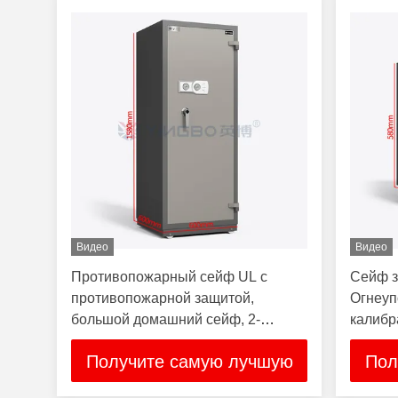
Видео
Видео
Противопожарный сейф UL с
Сейф з
противопожарной защитой,
Огнеуп
большой домашний сейф, 2-
калибр
часовой огнестойкий стальной
огнест
Получите самую лучшую
Пол
сейф