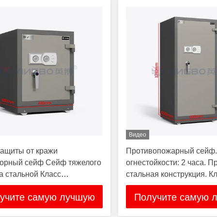
Видео
ащиты от кражи
Противопожарный сейф.
орный сейф Сейф тяжелого
огнестойкости: 2 часа. П
а стальной Класс
стальная конструкция. К
ойкости UL
пожарной безопасности U
учите самую лучшую
Получите самую 