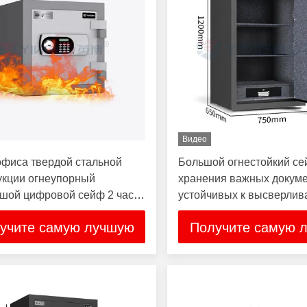
Видео
фиса твердой стальной
Большой огнестойкий се
укции огнеупорный
хранения важных докуме
шой цифровой сейф 2 часа
устойчивых к высверли
орный
учите самую лучшую
Получите самую 
цену
цену