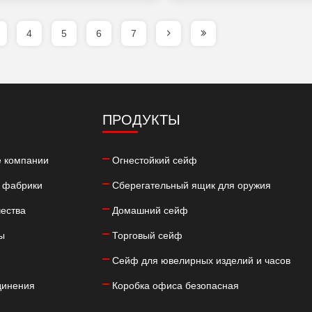
цену
цену
4
5
6
7
ПРОДУКТЫ
 компании
Огнестойкий сейф
 фабрики
Сберегательный ящик для оружия
чества
Домашний сейф
ы
Торговый сейф
Сейф для ювелирных изделий и часов
динения
Коробка офиса безопасная