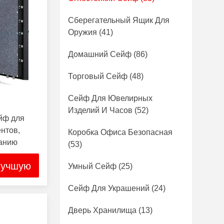
Сберегательный Ящик Для
Оружия
(41)
Домашний Сейф
(86)
Торговый Сейф
(48)
Сейф Для Ювелирных
Изделий И Часов
(52)
йф для
нтов,
Коробка Офиса Безопасная
ванию
(53)
лучшую
Умный Сейф
(25)
Сейф Для Украшений
(24)
Дверь Хранилища
(13)