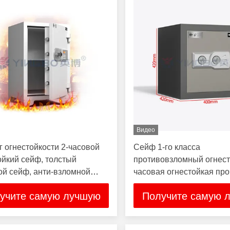
Видео
г огнестойкости 2-часовой
Сейф 1-го класса
ойкий сейф, толстый
противовзломный огнест
ой сейф, анти-взломной
часовая огнестойкая пр
стальная конструкция
учите самую лучшую
Получите самую 
цену
цену