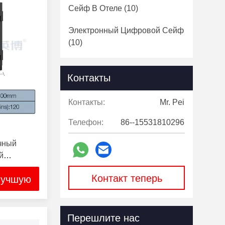
Сейф В Отеле
(10)
Электронный Цифровой Сейф
(10)
Контакты
Контакты:
Mr. Pei
Телефон:
86--15531810296
очный
й
ф
Контакт теперь
лучшую
Перешлите нас