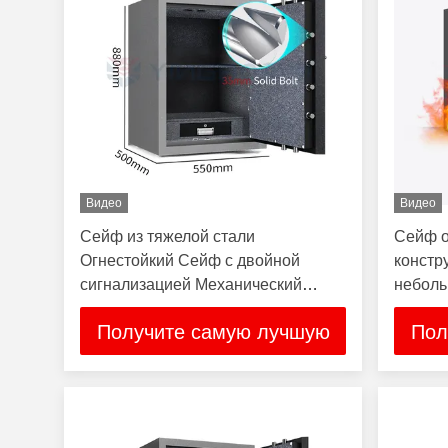
Видео
Видео
Сейф из тяжелой стали
Сейф о
Огнестойкий Сейф с двойной
констр
сигнализацией Механический
неболь
замок 2 часа Огнестойкий
огнеуп
Получите самую лучшую
Пол
цену