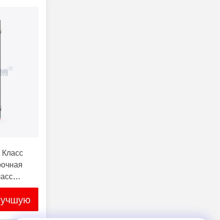
 Класс
рочная
ласс
l.
лучшую