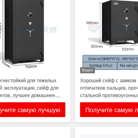
Видео
гнестойкий для тяжелых
Хороший сейф с замком
й эксплуатации, сейф для
отпечатков пальцев, пр
нтов, лучшее домашнее
стальной противоугонны
ище для личных вещей
пожаробезопасный сей
учите самую лучшую
Получите самую 
цену
цену