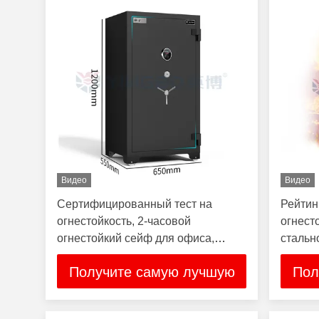
Видео
Видео
Сертифицированный тест на
Рейтин
огнестойкость, 2-часовой
огнест
огнестойкий сейф для офиса,
стальн
офисный сейф
сейф
Получите самую лучшую
Пол
цену