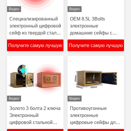
Видео
Видео
Специализированный
OEM 8.5L 3Bolts
электронный цифровой
электронные
сейф из твердой стали
домашние сейфы с
8.5L с полной
двумя клавишами
Получите самую лучшую
Получите самую лучшую
цифровой клавиатурой
твердой стали
цену
цену
Видео
Видео
Золото 3 болта 2 ключа
Противоугонные
Электронный
электронные
цифровой стальной
цифровые сейфы для
сейф 8.5L
дома с полноцифровой