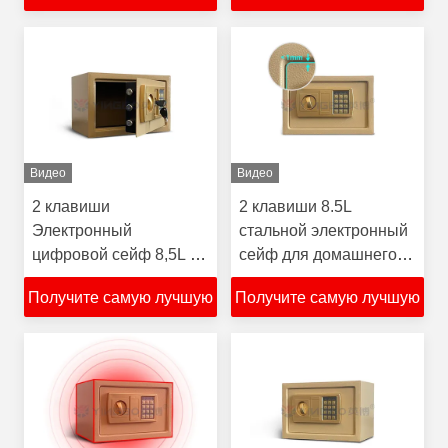
цену
цену
Видео
Видео
2 клавиши
2 клавиши 8.5L
Электронный
стальной электронный
цифровой сейф 8,5L 2
сейф для домашнего
мм толщины твердой
замка с полнозначной
Получите самую лучшую
Получите самую лучшую
стали с полной
клавиатурой
цифровой клавиатурой
цену
цену