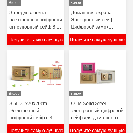
Видео
Видео
3 твердых болта
Домашняя охрана
электронный цифровой
Электронный сейф
огнеупорный сейф 8.5L
Цифровой замок
с полнозначной
Полноцифровая
Получите самую лучшую
Получите самую лучшую
клавиатурой
клавиатура YB/E-20--
-30
цену
цену
Видео
Видео
8.5L 31x20x20cm
OEM Solid Steel
Электронный
электронный цифровой
цифровой сейф с 3
сейф для домашнего
болтами 2 ключа
офиса безопасности
Получите самую лучшую
Получите самую лучшую
YB/E-17---30